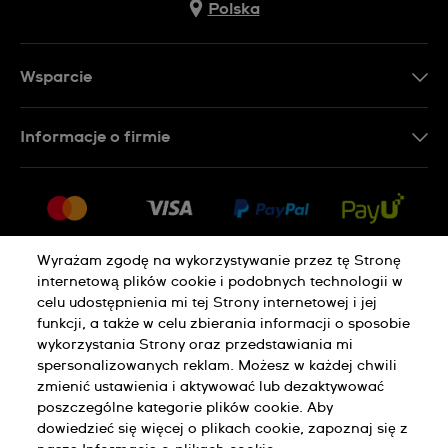
Polska
Wsparcie
Kontakt
Informacje o firmie
FAQ
Dla prasy
Dostawa
Praca
Zwroty i reklamacje
Sitemap
Warunki sprzedaży
Wyrażam zgodę na wykorzystywanie przez tę Stronę
internetową plików cookie i podobnych technologii w
Odstąp od umowy
celu udostępnienia mi tej Strony internetowej i jej
funkcji, a także w celu zbierania informacji o sposobie
wykorzystania Strony oraz przedstawiania mi
Polityka Prywatności
Pliki Cookie
spersonalizowanych reklam. Możesz w każdej chwili
zmienić ustawienia i aktywować lub dezaktywować
poszczególne kategorie plików cookie. Aby
Regulamin Sklepu
dowiedzieć się więcej o plikach cookie, zapoznaj się z