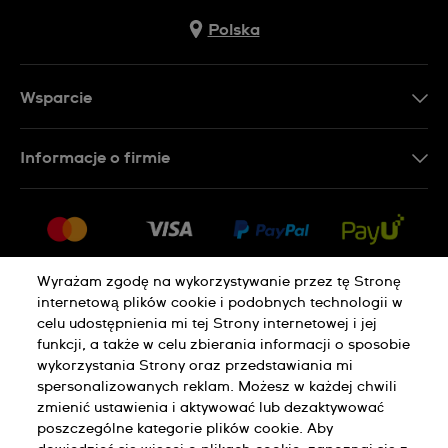
Polska
Wsparcie
Kontakt
Informacje o firmie
FAQ
Dla prasy
Dostawa
Praca
Zwroty i reklamacje
Sitemap
Warunki sprzedaży
Wyrażam zgodę na wykorzystywanie przez tę Stronę
internetową plików cookie i podobnych technologii w
Odstąp od umowy
celu udostępnienia mi tej Strony internetowej i jej
funkcji, a także w celu zbierania informacji o sposobie
wykorzystania Strony oraz przedstawiania mi
Polityka Prywatności
Pliki Cookie
spersonalizowanych reklam. Możesz w każdej chwili
zmienić ustawienia i aktywować lub dezaktywować
poszczególne kategorie plików cookie. Aby
Regulamin Sklepu