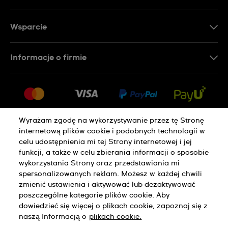
Wsparcie
Kontakt
Informacje o firmie
FAQ
Dla prasy
Dostawa
Praca
Zwroty i reklamacje
Sitemap
Warunki sprzedaży
Wyrażam zgodę na wykorzystywanie przez tę Stronę
internetową plików cookie i podobnych technologii w
Odstąp od umowy
celu udostępnienia mi tej Strony internetowej i jej
funkcji, a także w celu zbierania informacji o sposobie
wykorzystania Strony oraz przedstawiania mi
Polityka Prywatności
Pliki Cookie
spersonalizowanych reklam. Możesz w każdej chwili
zmienić ustawienia i aktywować lub dezaktywować
poszczególne kategorie plików cookie. Aby
Regulamin Sklepu
dowiedzieć się więcej o plikach cookie, zapoznaj się z
naszą Informacją o
plikach cookie.