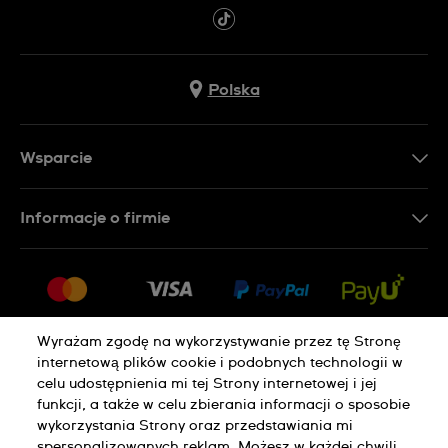
Polska
Wsparcie
Kontakt
Informacje o firmie
FAQ
Dla prasy
Dostawa
Praca
Zwroty i reklamacje
Sitemap
Warunki sprzedaży
Wyrażam zgodę na wykorzystywanie przez tę Stronę
internetową plików cookie i podobnych technologii w
Odstąp od umowy
celu udostępnienia mi tej Strony internetowej i jej
funkcji, a także w celu zbierania informacji o sposobie
wykorzystania Strony oraz przedstawiania mi
Polityka Prywatności
Pliki Cookie
spersonalizowanych reklam. Możesz w każdej chwili