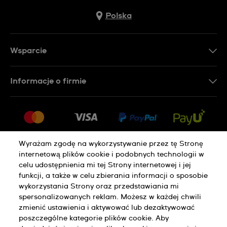
Polska
Wsparcie
Kontakt
Informacje o firmie
FAQ
Dla prasy
Dostawa
Praca
Zwroty i reklamacje
Sitemap
Warunki sprzedaży
Wyrażam zgodę na wykorzystywanie przez tę Stronę
internetową plików cookie i podobnych technologii w
Odstąp od umowy
celu udostępnienia mi tej Strony internetowej i jej
funkcji, a także w celu zbierania informacji o sposobie
Polityka Prywatności
Pliki Cookie
wykorzystania Strony oraz przedstawiania mi
spersonalizowanych reklam. Możesz w każdej chwili
zmienić ustawienia i aktywować lub dezaktywować
poszczególne kategorie plików cookie. Aby
Regulamin Sklepu