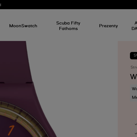
d
Scuba Fifty
A
MoonSwatch
Prezenty
Fathoms
D
S
Str
W
Wo
M