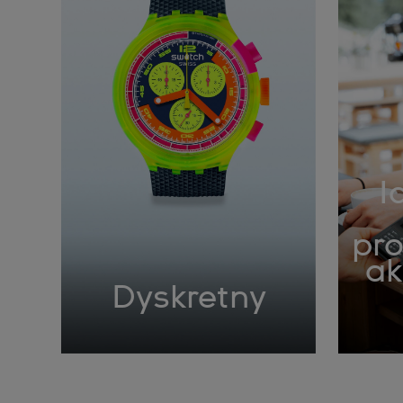
I
pr
ak
Dyskretny