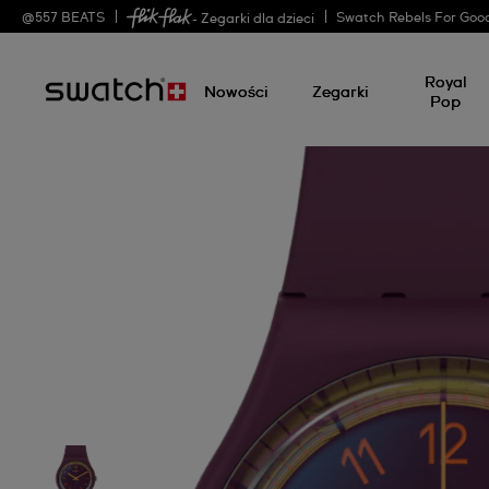
@
557
BEATS
Swatch Rebels For Goo
- Zegarki dla dzieci
Royal
Nowości
Zegarki
Pop