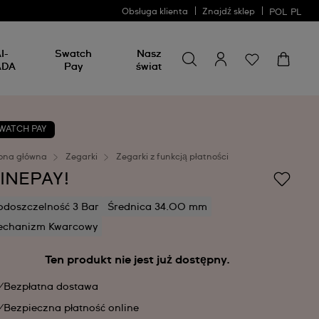
Obsługa klienta
Znajdź sklep
POL
PL
Wyszukaj coś
Wyszukaj
I-
Swatch
Nasz
coś
ADA
Pay
świat
WATCH PAY
ona główna
Zegarki
Zegarki z funkcją płatności
INEPAY!
doszczelność 3 Bar
Średnica 34.00 mm
echanizm Kwarcowy
Ten produkt nie jest już dostępny.
Bezpłatna dostawa
Bezpieczna płatność online