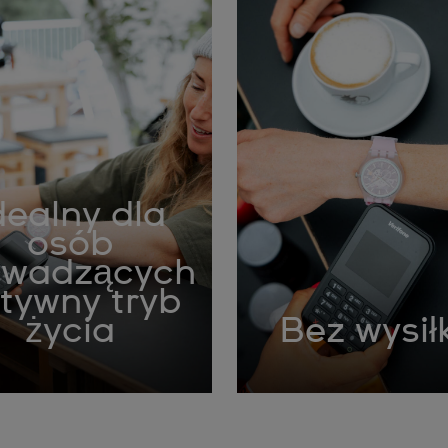
dealny dla
osób
owadzących
tywny tryb
życia
Bez wysił