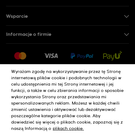
Wsparcie
Kontakt
Informacje o firmie
FAQ
Dla prasy
Dostawa
Praca
Zwroty i reklamacje
Sitemap
Warunki sprzedaży
Wyrażam zgodę na wykorzystywanie przez tę Stronę
internetową plików cookie i podobnych technologii w
Odstąp od umowy
celu udostępnienia mi tej Strony internetowej i jej
funkcji, a także w celu zbierania informacji o sposobie
Polityka Prywatności
Pliki Cookie
wykorzystania Strony oraz przedstawiania mi
spersonalizowanych reklam. Możesz w każdej chwili
zmienić ustawienia i aktywować lub dezaktywować
poszczególne kategorie plików cookie. Aby
Regulamin Sklepu
dowiedzieć się więcej o plikach cookie, zapoznaj się z
naszą Informacją o
plikach cookie.