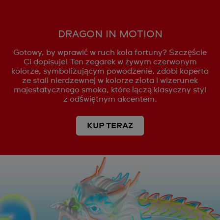
DRAGON IN MOTION
Gotowy, by wprawić w ruch koła fortuny? Szczęście
Ci dopisuje! Ten zegarek w żywym czerwonym
kolorze, symbolizującym powodzenie, zdobi koperta
ze stali nierdzewnej w kolorze złota i wizerunek
majestatycznego smoka, które łączą klasyczny styl
z odświętnym akcentem.
KUP TERAZ