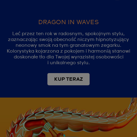
DRAGON IN WAVES
Leć przez ten rok w radosnym, spokojnym stylu,
zaznaczając swoją obecność niczym hipnotyzujący
neonowy smok na tym granatowym zegarku.
Kolorystyka kojarzona z pokojem i harmonią stanowi
doskonałe tło dla Twojej wyrazistej osobowości
i unikalnego stylu.
KUP TERAZ