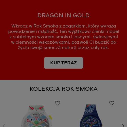
DRAGON IN GOLD
Wkrocz w Rok Smoka z zegarkiem, który wyraża
powodzenie i mądrość. Ten wyjątkowo cienki model
z subtelnym wzorem smoka i jasnymi, świecącymi
w ciemności wskazówkami, pozwoli Ci budzić do
życia swoją smoczą naturę przez cały rok.
KUP TERAZ
KOLEKCJA ROK SMOKA