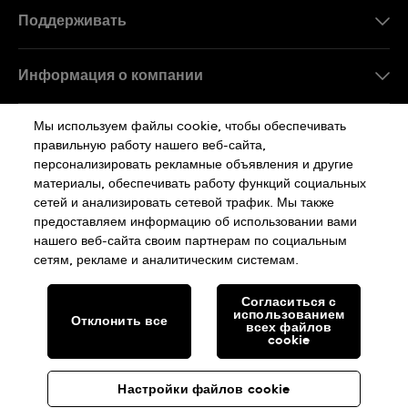
Поддерживать
Свяжитесь c Нами
Информация о компании
FAQ
Пресса
Мы используем файлы cookie, чтобы обеспечивать
Работа в Swatch
правильную работу нашего веб-сайта,
персонализировать рекламные объявления и другие
Sitemap
материалы, обеспечивать работу функций социальных
сетей и анализировать сетевой трафик. Мы также
Политика Конфиденциальности
предоставляем информацию об использовании вами
нашего веб-сайта своим партнерам по социальным
сетям, рекламе и аналитическим системам.
Cookie Notice
Условия Использования
Согласиться с
использованием
Отклонить все
SWISS MADE
всех файлов
cookie
© SWATCH AG 2026. ВСЕ ПРАВА ЗАЩИЩЕНЫ: SWISS WATCHES
Настройки файлов cookie