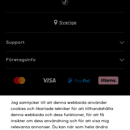
Sverige
Support
Kontakt
Företagsinfo
FAQ
Press
Leverans
Jobs
Returer
Sitemap
Försäljningsvillkor
Jag samtycker till att denna webbsida använder
Ångra köp
cookies och likartade tekniker för att tillhandahålla
denna webbsida och dess funktioner, för att få
Integritetspolicy
Cookie Notice
insikter om dess användning och för att visa mig
relevanta annonser. Du kan när som helst ändra