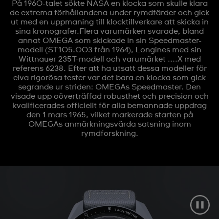
På 1960-talet sökte NASA en klocka som skulle klara
de extrema förhållandena under rymdfärder och gick
ut med en uppmaning till klocktillverkare att skicka in
sina kronografer.Flera varumärken svarade, bland
annat OMEGA som skickade in sin Speedmaster-
modell (ST105.003 från 1964), Longines med sin
Wittnauer 235T-modell och varumärket ....X med
referens 6238. Efter att ha utsatt dessa modeller för
elva rigorösa tester var det bara en klocka som gick
segrande ur striden: OMEGAs Speedmaster. Den
visade upp oöverträffad robusthet och precision och
kvalificerades officiellt för alla bemannade uppdrag
den 1 mars 1965, vilket markerade starten på
OMEGAs anmärkningsvärda satsning inom
rymdforskning.