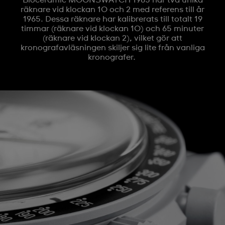
Bioceramic MOONSWATCH 1965 har två unika
räknare vid klockan 10 och 2 med referens till år
1965. Dessa räknare har kalibrerats till totalt 19
timmar (räknare vid klockan 10) och 65 minuter
(räknare vid klockan 2), vilket gör att
kronografavläsningen skiljer sig lite från vanliga
kronografer.