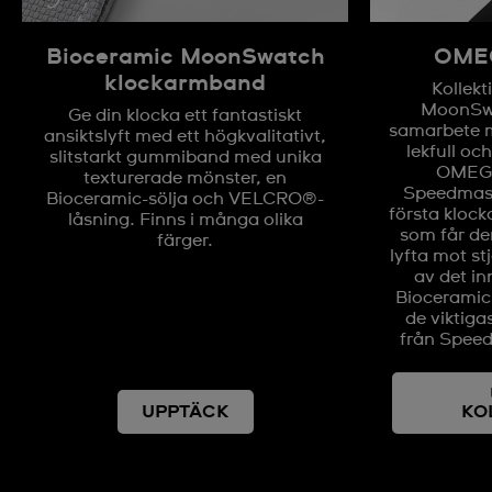
Bioceramic MoonSwatch
OMEG
klockarmband
Kollek
MoonSwa
Ge din klocka ett fantastiskt
samarbete 
ansiktslyft med ett högkvalitativt,
lekfull oc
slitstarkt gummiband med unika
OMEGA
texturerade mönster, en
Speedmas
Bioceramic-sölja och VELCRO®-
första kloc
låsning. Finns i många olika
som får den
färger.
lyfta mot st
av det in
Bioceramic
de viktig
från Spee
UPPTÄCK
KO