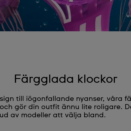
Färgglada klockor
ign till iögonfallande nyanser, våra f
l och gör din outfit ännu lite roligare.
ud av modeller att välja bland.