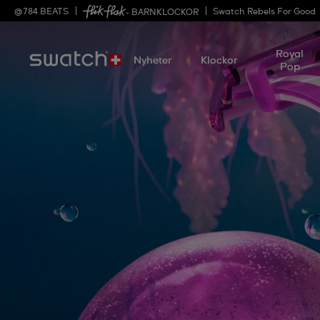
@
784
BEATS
Swatch Rebels For Good
- BARNKLOCKOR
Royal
Nyheter
Klockor
Pop