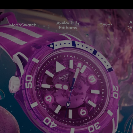
Scuba Fifty
A
MoonSwatch
Gåvor
Fathoms
DA