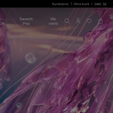
Kundtjänst
Hitta butik
SWE
SE
Sök efter något
Sök
I-
Swatch
Vår
efter
DA
Pay
värld
något