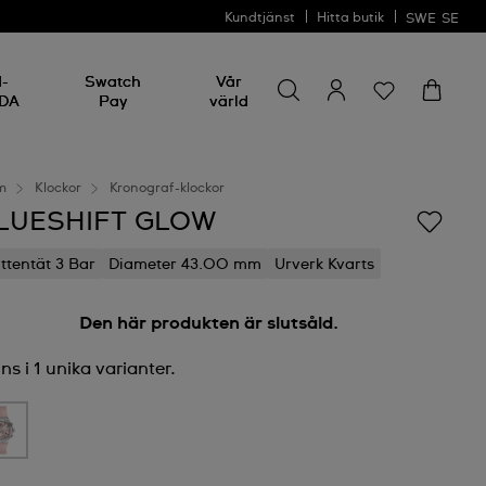
Kundtjänst
Hitta butik
SWE
SE
Sök efter något
Sök
I-
Swatch
Vår
efter
DA
Pay
värld
något
m
Klockor
Kronograf-klockor
LUESHIFT GLOW
ttentät 3 Bar
Diameter 43.00 mm
Urverk Kvarts
Den här produkten är slutsåld.
ns i 1 unika varianter.