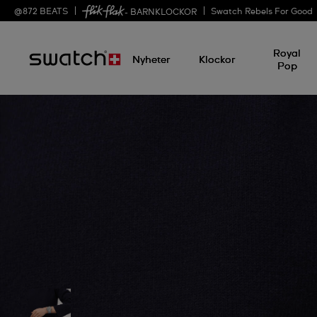
@
872
BEATS
Swatch Rebels For Good
- BARNKLOCKOR
Royal
Nyheter
Klockor
Pop