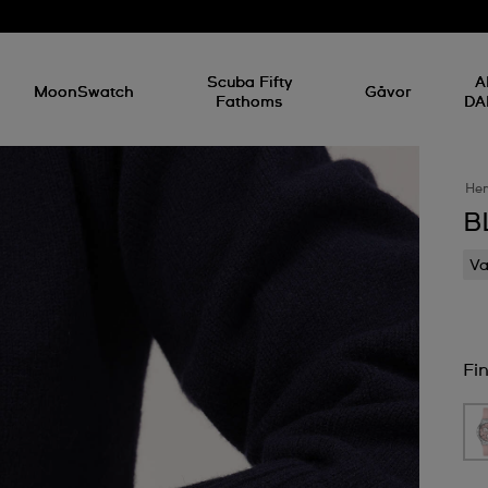
Scuba Fifty
A
MoonSwatch
Gåvor
Fathoms
DA
He
B
Va
Fin