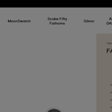
Scuba Fifty
A
MoonSwatch
Gåvor
Fathoms
DA
He
F