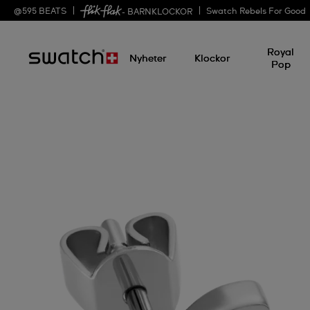
@
595
BEATS
Swatch Rebels For Good
- BARNKLOCKOR
Royal
Nyheter
Klockor
Pop