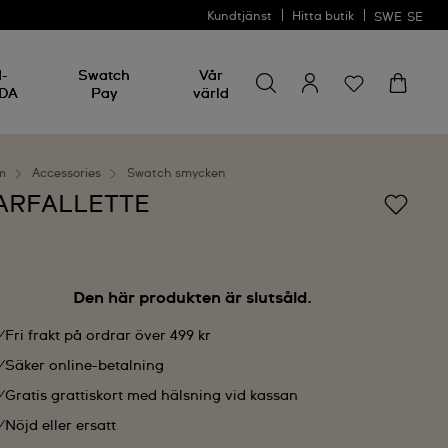
Kundtjänst
Hitta butik
SWE
SE
Sök efter något
Sök
I-
Swatch
Vår
efter
DA
Pay
värld
något
m
Accessories
Swatch smycken
ARFALLETTE
Den här produkten är slutsåld.
Fri frakt på ordrar över 499 kr
Säker online-betalning
Gratis grattiskort med hälsning vid kassan
Nöjd eller ersatt