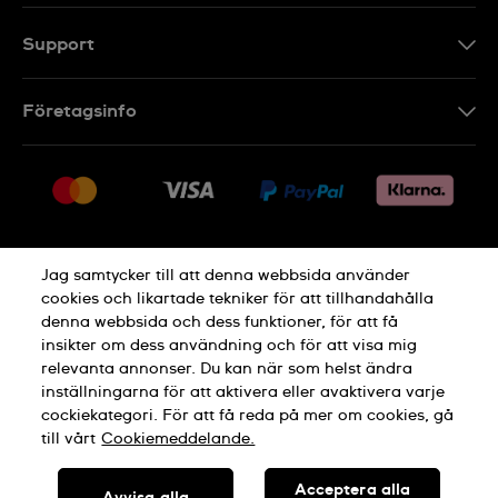
Support
Kontakt
Företagsinfo
FAQ
Press
Leverans
Jobs
Returer
Sitemap
Försäljningsvillkor
Jag samtycker till att denna webbsida använder
Ångra köp
cookies och likartade tekniker för att tillhandahålla
denna webbsida och dess funktioner, för att få
Integritetspolicy
Cookie Notice
insikter om dess användning och för att visa mig
relevanta annonser. Du kan när som helst ändra
inställningarna för att aktivera eller avaktivera varje
Allmänna Villkor
cockiekategori. För att få reda på mer om cookies, gå
till vårt
Cookiemeddelande.
TILLVERKAD I SCHWEIZ
Acceptera alla