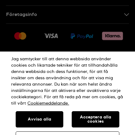
Kontakt
Företagsinfo
FAQ
Press
Leverans
Jobs
Returer
Sitemap
Försäljningsvillkor
Jag samtycker till att denna webbsida använder
Ångra köp
cookies och likartade tekniker för att tillhandahålla
denna webbsida och dess funktioner, för att få
Integritetspolicy
Cookie Notice
insikter om dess användning och för att visa mig
relevanta annonser. Du kan när som helst ändra
inställningarna för att aktivera eller avaktivera varje
Allmänna Villkor
cockiekategori. För att få reda på mer om cookies, gå
till vårt
Cookiemeddelande.
TILLVERKAD I SCHWEIZ
Acceptera alla
Avvisa alla
cookies
© SWATCH AG 2026. ALL RIGHTS RESERVED: SWISS WATCHES