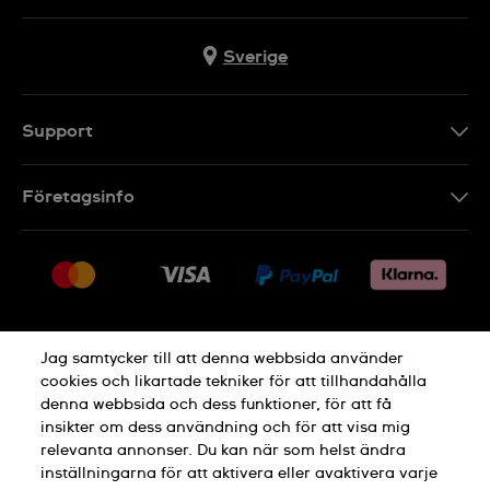
Sverige
Support
Kontakt
Företagsinfo
FAQ
Press
Leverans
Jobs
Returer
Sitemap
Försäljningsvillkor
Jag samtycker till att denna webbsida använder
Ångra köp
cookies och likartade tekniker för att tillhandahålla
denna webbsida och dess funktioner, för att få
Integritetspolicy
Cookie Notice
insikter om dess användning och för att visa mig
relevanta annonser. Du kan när som helst ändra
inställningarna för att aktivera eller avaktivera varje