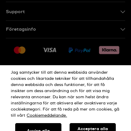
Support
Kontakt
Företagsinfo
FAQ
Press
Leverans
Jobs
Returer
Sitemap
Försäljningsvillkor
Jag samtycker till att denna webbsida använder
Ångra köp
cookies och likartade tekniker för att tillhandahålla
denna webbsida och dess funktioner, för att få
Integritetspolicy
Cookie Notice
insikter om dess användning och för att visa mig
relevanta annonser. Du kan när som helst ändra
inställningarna för att aktivera eller avaktivera varje
Allmänna Villkor
cockiekategori. För att få reda på mer om cookies, gå
till vårt
Cookiemeddelande.
TILLVERKAD I SCHWEIZ
Acceptera alla