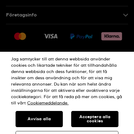
Kontakt
Företagsinfo
FAQ
Press
Leverans
Jobs
Returer
Sitemap
Försäljningsvillkor
Jag samtycker till att denna webbsida använder
Ångra köp
cookies och likartade tekniker för att tillhandahålla
denna webbsida och dess funktioner, för att få
Integritetspolicy
Cookie Notice
insikter om dess användning och för att visa mig
relevanta annonser. Du kan när som helst ändra
inställningarna för att aktivera eller avaktivera varje
Allmänna Villkor
cockiekategori. För att få reda på mer om cookies, gå
till vårt
Cookiemeddelande.
TILLVERKAD I SCHWEIZ
Acceptera alla
Avvisa alla
cookies
© SWATCH AG 2026. ALL RIGHTS RESERVED: SWISS WATCHES