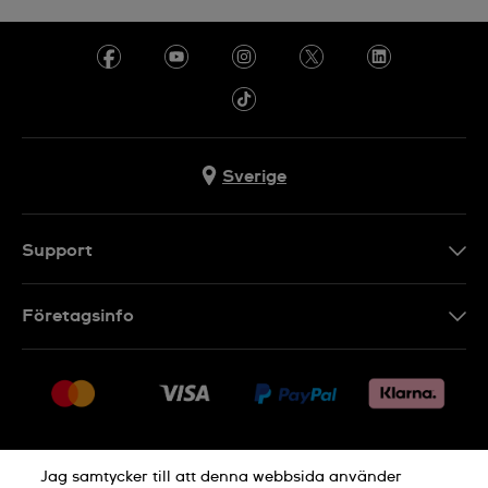
Sverige
Support
Kontakt
Företagsinfo
FAQ
Press
Leverans
Jobs
Returer
Sitemap
Försäljningsvillkor
Jag samtycker till att denna webbsida använder