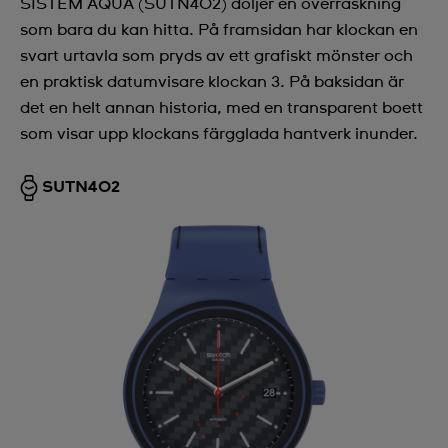
SISTEM AQUA (SUTN402) döljer en överraskning
som bara du kan hitta. På framsidan har klockan en
svart urtavla som pryds av ett grafiskt mönster och
en praktisk datumvisare klockan 3. På baksidan är
det en helt annan historia, med en transparent boett
som visar upp klockans färgglada hantverk inunder.
SUTN402