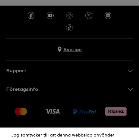
Sverige
Support
Kontakt
Företagsinfo
FAQ
Press
Leverans
Jobs
Returer
Sitemap
Försäljningsvillkor
Jag samtycker till att denna webbsida använder
Ångra köp