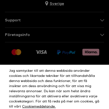
Sverige
Support
Kontakt
Företagsinfo
FAQ
Press
Leverans
Jobs
Returer
Sitemap
Försäljningsvillkor
Jag samtycker till att denna webbsida använder
Ångra köp
cookies och likartade tekniker för att tillhandahålla
denna webbsida och dess funktioner, för att få
Integritetspolicy
Cookie Notice
insikter om dess användning och för att visa mig
relevanta annonser. Du kan när som helst ändra
inställningarna för att aktivera eller avaktivera varje
Allmänna Villkor
cockiekategori. För att få reda på mer om cookies, gå
till vårt
Cookiemeddelande.