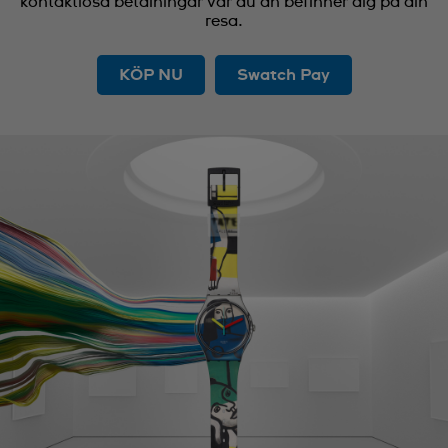
kontaktlösa betalningar var du än befinner dig på din
resa.
KÖP NU
Swatch Pay