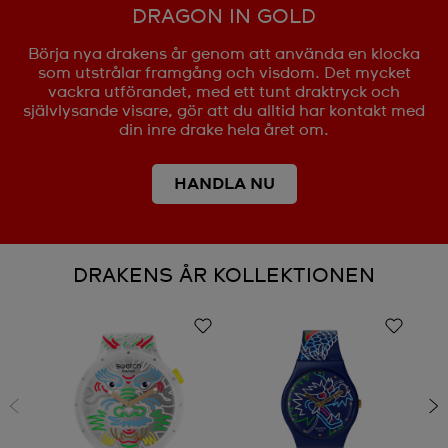
DRAGON IN GOLD
Börja nya drakens år genom att använda en klocka
som utstrålar framgång och visdom. Det mycket
vackra utförandet, med ett tunt draktryck och
självlysande visare, gör att du alltid har kontakt med
din inre drake hela året om.
HANDLA NU
DRAKENS ÅR KOLLEKTIONEN