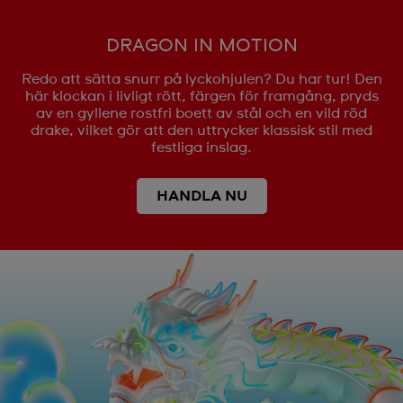
DRAGON IN MOTION
Redo att sätta snurr på lyckohjulen? Du har tur! Den
här klockan i livligt rött, färgen för framgång, pryds
av en gyllene rostfri boett av stål och en vild röd
drake, vilket gör att den uttrycker klassisk stil med
festliga inslag.
HANDLA NU