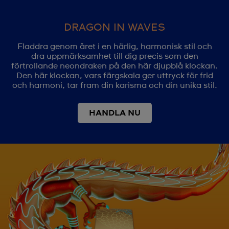
DRAGON IN WAVES
Fladdra genom året i en härlig, harmonisk stil och
dra uppmärksamhet till dig precis som den
förtrollande neondraken på den här djupblå klockan.
Den här klockan, vars färgskala ger uttryck för frid
och harmoni, tar fram din karisma och din unika stil.
HANDLA NU