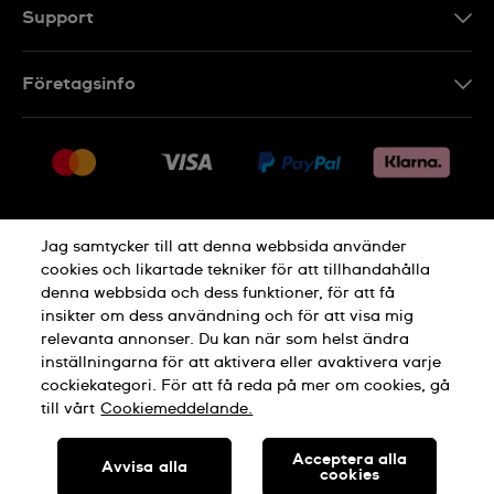
Support
Kontakt
Företagsinfo
FAQ
Press
Leverans
Jobs
Returer
Sitemap
Försäljningsvillkor
Jag samtycker till att denna webbsida använder
Ångra köp
cookies och likartade tekniker för att tillhandahålla
denna webbsida och dess funktioner, för att få
Integritetspolicy
Cookie Notice
insikter om dess användning och för att visa mig
relevanta annonser. Du kan när som helst ändra
inställningarna för att aktivera eller avaktivera varje
Allmänna Villkor
cockiekategori. För att få reda på mer om cookies, gå
till vårt
Cookiemeddelande.
TILLVERKAD I SCHWEIZ
Acceptera alla
Avvisa alla
cookies