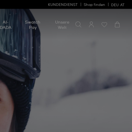
KUNDENDIENST
Shop finden
DEU
AT
Nach etwas suchen
Nach
AI-
Swatch
Unsere
etwas
DADA
Pay
Welt
suchen