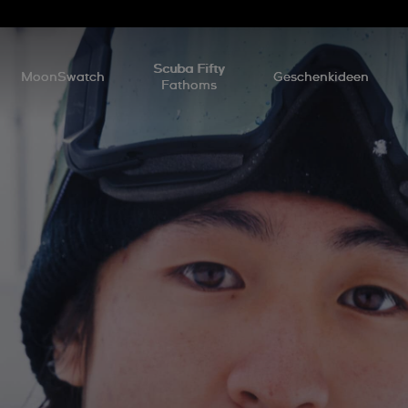
Scuba Fifty
MoonSwatch
Geschenkideen
Fathoms