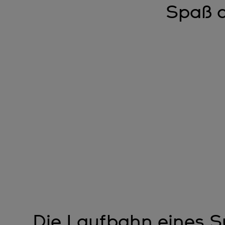
Spaß a
Die Laufbahn eines S