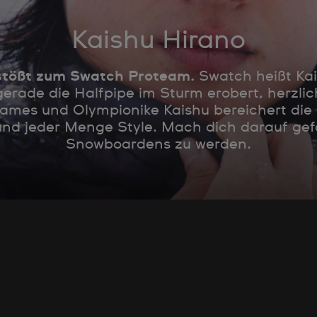
Kaishu Hirano
 stößt zum Swatch Proteam.
Swatch heißt Kai
erade die Halfpipe im Sturm erobert, herzli
ames und Olympionike Kaishu bereichert die 
und jeder Menge Style. Mach dich darauf gef
Snowboardens zu werden.