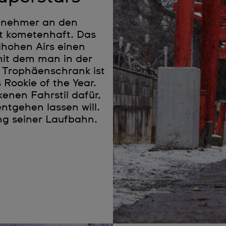
ilnehmer an den
st kometenhaft. Das
lhohen Airs einen
 mit dem man in der
n Trophäenschrank ist
 Rookie of the Year.
enen Fahrstil dafür,
ntgehen lassen will.
ng seiner Laufbahn.