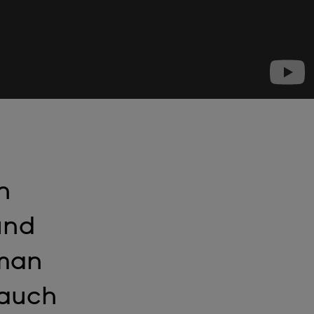
n
und
 man
 auch