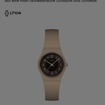
auf eine matt-dunkelbraune Schlaufe und Schließe.
LT104