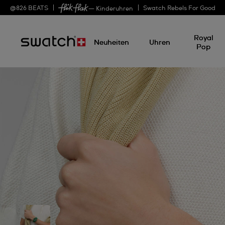
@
826
BEATS
Swatch Rebels For Good
— Kinderuhren
Royal
Neuheiten
Uhren
Pop