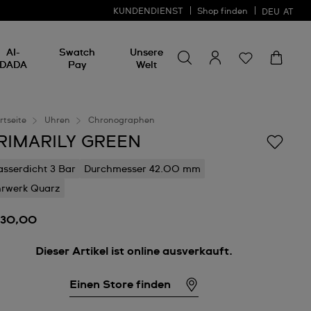
KUNDENDIENST
Shop finden
DEU
AT
Nach etwas suchen
Nach
AI-
Swatch
Unsere
etwas
DADA
Pay
Welt
suchen
rtseite
Uhren
Chronographen
RIMARILY GREEN
sserdicht 3 Bar
Durchmesser 42.00 mm
rwerk Quarz
130,00
Dieser Artikel ist online ausverkauft.
Einen Store finden