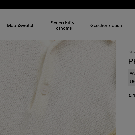
Scuba Fifty
MoonSwatch
Geschenkideen
Fathoms
Sta
P
Wa
Uh
€ 