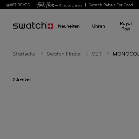
MONOCOLOR
@
887
BEATS
Swatch Rebels For Good
— Kinderuhren
Royal
Neuheiten
Uhren
Pop
Startseite
Swatch Finder
SET
MONOCO
2 Artikel