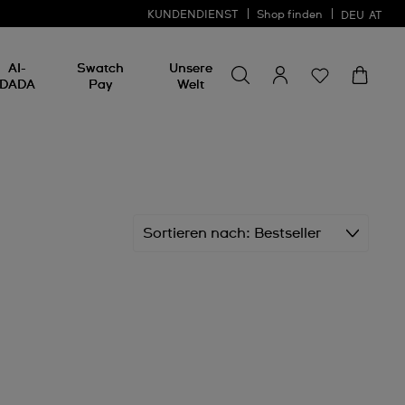
KUNDENDIENST
Shop finden
DEU
AT
Nach etwas suchen
Nach
AI-
Swatch
Unsere
etwas
DADA
Pay
Welt
suchen
Sortieren nach
Bestseller