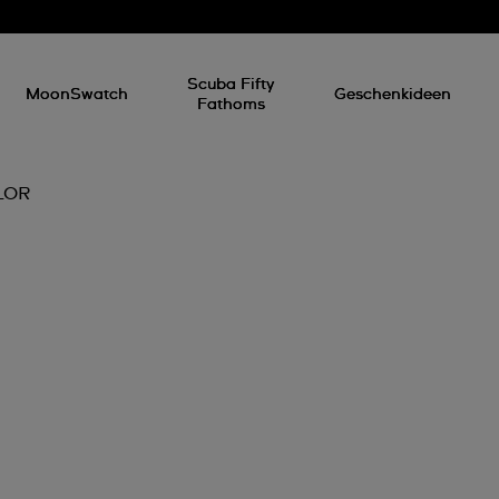
Scuba Fifty
MoonSwatch
Geschenkideen
Fathoms
LOR