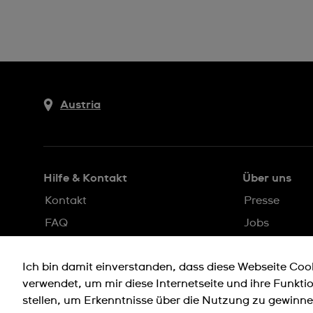
Austria
Hilfe & Kontakt
Über uns
Kontakt
Presse
FAQ
Jobs
Lieferung
Datenschut
Ich bin damit einverstanden, dass diese Webseite Coo
Rückgaberecht
Hinweis Zu C
verwendet, um mir diese Internetseite und ihre Funkti
Verkaufs- & Lieferbedingungen
Nutzungsbe
stellen, um Erkenntnisse über die Nutzung zu gewin
Vertrag widerrufen
Impressum