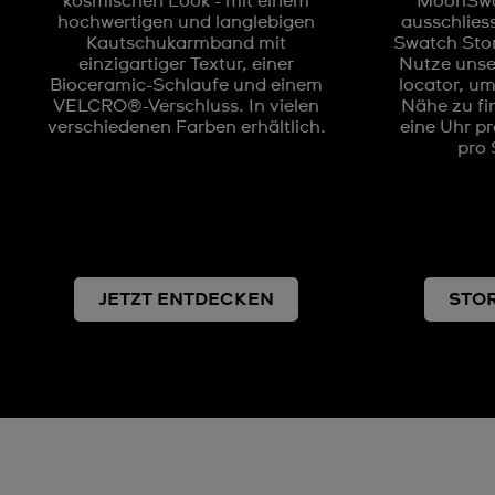
kosmischen Look - mit einem
MoonSwat
hochwertigen und langlebigen
ausschlies
Kautschukarmband mit
Swatch Store
einzigartiger Textur, einer
Nutze unse
Bioceramic-Schlaufe und einem
locator, um
VELCRO®-Verschluss. In vielen
Nähe zu fin
verschiedenen Farben erhältlich.
eine Uhr p
pro 
JETZT ENTDECKEN
STO