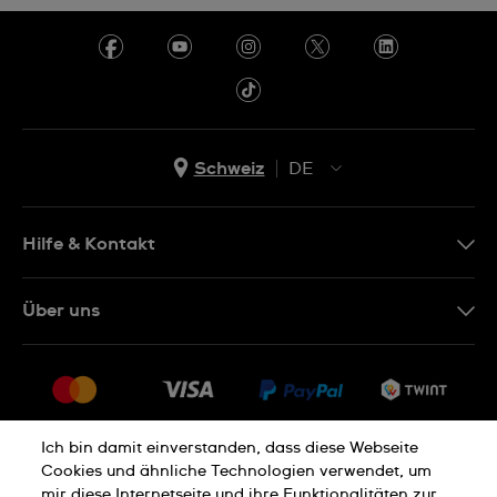
Schweiz
DE
EN
DE
Hilfe & Kontakt
IT
Kontakt Online Shop
Über uns
FR
FAQ
Presse
Lieferung
Jobs
Rückgaberecht
Sitemap
Verkaufs- und Lieferbedingungen
Ich bin damit einverstanden, dass diese Webseite
Cookies und ähnliche Technologien verwendet, um
Vertrag widerrufen
mir diese Internetseite und ihre Funktionalitäten zur