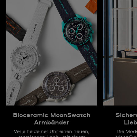
Bioceramic MoonSwatch
Sichere
Armbänder
Lieb
Verleihe deiner Uhr einen neuen,
Die Mode