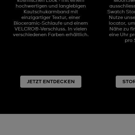
kosmischen Look - mit einem
MoonSwat
hochwertigen und langlebigen
ausschlies
Kautschukarmband mit
Swatch Store
einzigartiger Textur, einer
Nutze unse
Bioceramic-Schlaufe und einem
locator, um
VELCRO®-Verschluss. In vielen
Nähe zu fin
verschiedenen Farben erhältlich.
eine Uhr p
pro 
JETZT ENTDECKEN
STO