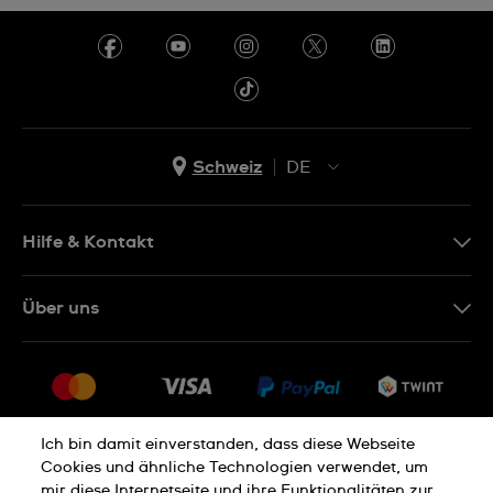
Schweiz
DE
EN
DE
Hilfe & Kontakt
IT
Kontakt Online Shop
Über uns
FR
FAQ
Presse
Lieferung
Jobs
Rückgaberecht
Sitemap
Verkaufs- und Lieferbedingungen
Ich bin damit einverstanden, dass diese Webseite
Cookies und ähnliche Technologien verwendet, um
Vertrag widerrufen
mir diese Internetseite und ihre Funktionalitäten zur