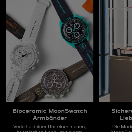
Bioceramic MoonSwatch
Sichere
Armbänder
Lieb
Verleihe deiner Uhr einen neuen,
Die Mode