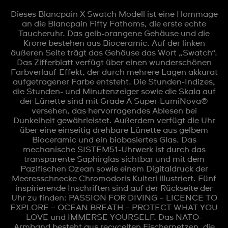
Dieses Blancpain X Swatch Modell ist eine Hommage
an die Blancpain Fifty Fathoms, die erste echte
Taucheruhr. Das gelb-orangene Gehäuse und die
Krone bestehen aus Bioceramic. Auf der linken
äußeren Seite trägt das Gehäuse das Wort „Swatch“.
Das Zifferblatt verfügt über einen wunderschönen
Farbverlauf-Effekt, der durch mehrere Lagen akkurat
aufgetragener Farbe entsteht. Die Stunden-Indizes,
die Stunden- und Minutenzeiger sowie die Skala auf
der Lünette sind mit Grade A Super-LumiNova®
versehen, das hervorragendes Ablesen bei
Dunkelheit gewährleistet. Außerdem verfügt die Uhr
über eine einseitig drehbare Lünette aus gelbem
Bioceramic und ein biobasiertes Glas. Das
mechanische SISTEM51-Uhrwerk ist durch das
transparente Saphirglas sichtbar und mit dem
Pazifischen Ozean sowie einem Digitaldruck der
Meeresschnecke Chromodoris Kuiteri illustriert. Fünf
inspirierende Inschriften sind auf der Rückseite der
Uhr zu finden: PASSION FOR DIVING – LICENCE TO
EXPLORE – OCEAN BREATH – PROTECT WHAT YOU
LOVE und IMMERSE YOURSELF. Das NATO-
Armband besteht aus recycelten Fischernetzen, die