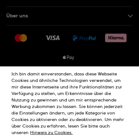
Kontakt
Über uns
FAQ
Presse
Lieferung
Jobs
Rücksendung und Entsorgung
Sitemap
Verkaufs- und Lieferbedingungen
Vertrag widerrufen
Ich bin damit einverstanden, dass diese Webseite
Datenschutzbedingungen
Cookies und ähnliche Technologien verwendet, um
mir diese Internetseite und ihre Funktionalitäten zur
Verfügung zu stellen, um Erkenntnisse über die
Cookies Hinweis
Nutzungsbedingungen
Nutzung zu gewinnen und um mir entsprechende
Werbung zukommen zu lassen. Sie können jederzeit
die Einstellungen ändern, um jede Kategorie von
Cookies zu aktivieren oder zu deaktivieren. Um mehr
Impressum
über Cookies zu erfahren, lesen Sie bitte auch
unseren
Hinweis zu Cookies.