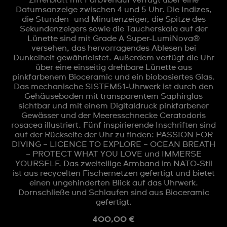
Datumsanzeige zwischen 4 und 5 Uhr. Die Indizes,
die Stunden- und Minutenzeiger, die Spitze des
Sekundenzeigers sowie die Taucherskala auf der
Lünette sind mit Grade A Super-LumiNova®
versehen, das hervorragendes Ablesen bei
Dunkelheit gewährleistet. Außerdem verfügt die Uhr
über eine einseitig drehbare Lünette aus
pinkfarbenem Bioceramic und ein biobasiertes Glas.
Das mechanische SISTEM51-Uhrwerk ist durch den
Gehäuseboden mit transparentem Saphirglas
sichtbar und mit einem Digitaldruck pinkfarbener
Gewässer und der Meeresschnecke Ceratodoris
rosacea illustriert. Fünf inspirierende Inschriften sind
auf der Rückseite der Uhr zu finden: PASSION FOR
DIVING – LICENCE TO EXPLORE – OCEAN BREATH
– PROTECT WHAT YOU LOVE und IMMERSE
YOURSELF. Das zweiteilige Armband im NATO-Stil
ist aus recycelten Fischernetzen gefertigt und bietet
einen ungehinderten Blick auf das Uhrwerk.
Dornschließe und Schlaufen sind aus Bioceramic
gefertigt.
400,00 €