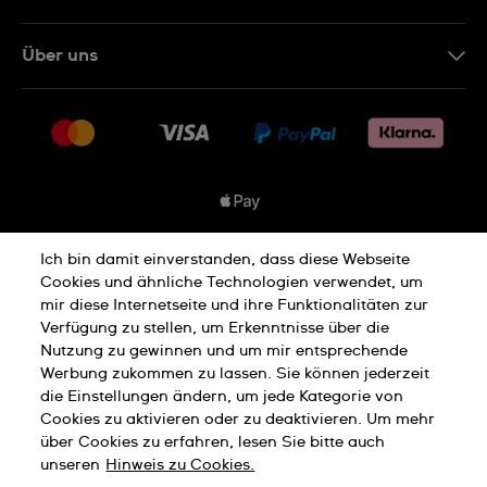
Kontakt
Über uns
FAQ
Presse
Lieferung
Jobs
Rücksendung und Entsorgung
Sitemap
Verkaufs- und Lieferbedingungen
Vertrag widerrufen
Ich bin damit einverstanden, dass diese Webseite
Datenschutzbedingungen
Cookies und ähnliche Technologien verwendet, um
mir diese Internetseite und ihre Funktionalitäten zur
Verfügung zu stellen, um Erkenntnisse über die
Cookies Hinweis
Nutzungsbedingungen
Nutzung zu gewinnen und um mir entsprechende
Werbung zukommen zu lassen. Sie können jederzeit
die Einstellungen ändern, um jede Kategorie von
Cookies zu aktivieren oder zu deaktivieren. Um mehr
Impressum
über Cookies zu erfahren, lesen Sie bitte auch
unseren
Hinweis zu Cookies.