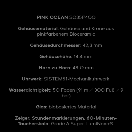
PINK OCEAN
SO35P400
Gehäusematerial
: Gehäuse und Krone aus
pinkfarbenem Bioceramic
Gehäusedurchmesser
: 42,3 mm
Gehäusehöhe
: 14,4 mm
Horn zu Horn
: 48,0 mm
Uhrwerk
: SISTEM51-Mechanikuhrwerk
Wasserdichtigkeit
: 50 Faden (91 m /
300 Fuß / 9
bar)
Glas
: biobasiertes Material
Zeiger, Stundenmarkierungen, 60-Minuten-
Taucherskala
: Grade A Super-LumiNova®