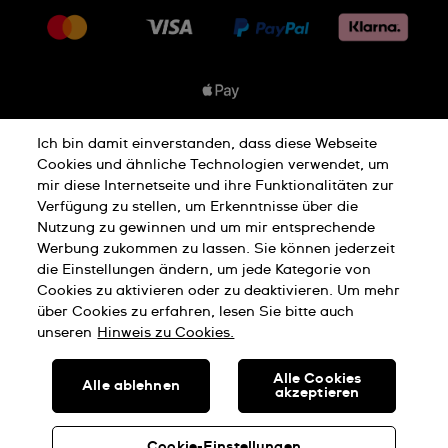
Lieferung
Jobs
Rücksendung und Entsorgung
Sitemap
Verkaufs- und Lieferbedingungen
Vertrag widerrufen
Ich bin damit einverstanden, dass diese Webseite
Datenschutzbedingungen
Cookies und ähnliche Technologien verwendet, um
mir diese Internetseite und ihre Funktionalitäten zur
Verfügung zu stellen, um Erkenntnisse über die
Nutzung zu gewinnen und um mir entsprechende
Cookies Hinweis
Nutzungsbedingungen
Werbung zukommen zu lassen. Sie können jederzeit
die Einstellungen ändern, um jede Kategorie von
Cookies zu aktivieren oder zu deaktivieren. Um mehr
Impressum
über Cookies zu erfahren, lesen Sie bitte auch
unseren
Hinweis zu Cookies.
SWISS MADE
Alle Cookies
Alle ablehnen
akzeptieren
© SWATCH AG 2026, ALLE RECHTE VORBEHALTEN: SWISS
WATCHES
Cookie-Einstellungen