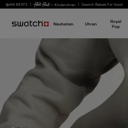
@
696
BEATS
Swatch Rebels For Good
— Kinderuhren
Royal
Neuheiten
Uhren
Pop