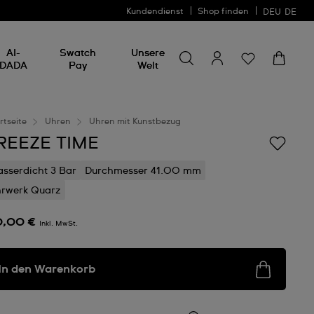
Kundendienst
Shop finden
DEU
DE
Nach etwas suchen
Nach
AI-
Swatch
Unsere
etwas
DADA
Pay
Welt
suchen
rtseite
Uhren
Uhren mit Kunstbezug
REEZE TIME
sserdicht 3 Bar
Durchmesser 41.00 mm
rwerk Quarz
0,00 €
Inkl. MwSt.
In den Warenkorb