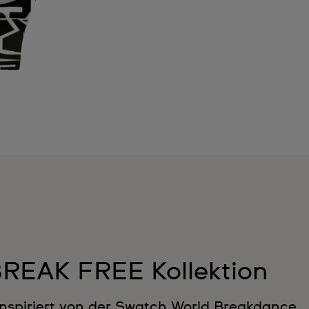
REAK FREE Kollektion
inspiriert von der Swatch World Breakdance