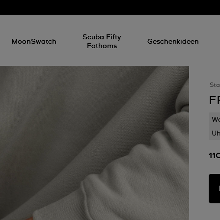
Scuba Fifty
MoonSwatch
Geschenkideen
Fathoms
Sta
F
Wa
Uh
11