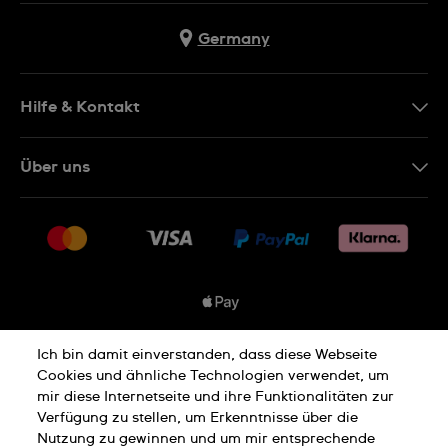
Germany
Hilfe & Kontakt
Kontakt
Über uns
FAQ
Presse
Lieferung
Jobs
Rücksendung und Entsorgung
Sitemap
Verkaufs- und Lieferbedingungen
Vertrag widerrufen
Ich bin damit einverstanden, dass diese Webseite
Datenschutzbedingungen
Cookies und ähnliche Technologien verwendet, um
mir diese Internetseite und ihre Funktionalitäten zur
Verfügung zu stellen, um Erkenntnisse über die
Nutzung zu gewinnen und um mir entsprechende
Cookies Hinweis
Nutzungsbedingungen