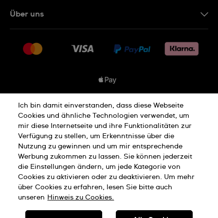
Kontakt
Über uns
FAQ
Presse
Lieferung
Jobs
Rücksendung und Entsorgung
Sitemap
Verkaufs- und Lieferbedingungen
Vertrag widerrufen
Ich bin damit einverstanden, dass diese Webseite
Datenschutzbedingungen
Cookies und ähnliche Technologien verwendet, um
mir diese Internetseite und ihre Funktionalitäten zur
Verfügung zu stellen, um Erkenntnisse über die
Nutzung zu gewinnen und um mir entsprechende
Cookies Hinweis
Nutzungsbedingungen
Werbung zukommen zu lassen. Sie können jederzeit
die Einstellungen ändern, um jede Kategorie von
Cookies zu aktivieren oder zu deaktivieren. Um mehr
Impressum
über Cookies zu erfahren, lesen Sie bitte auch
unseren
Hinweis zu Cookies.
SWISS MADE