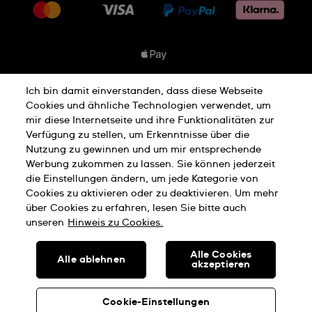
Jobs
Rücksendung und Entsorgung
Sitemap
Verkaufs- und Lieferbedingungen
Vertrag widerrufen
Ich bin damit einverstanden, dass diese Webseite
Datenschutzbedingungen
Cookies und ähnliche Technologien verwendet, um
mir diese Internetseite und ihre Funktionalitäten zur
Verfügung zu stellen, um Erkenntnisse über die
Nutzung zu gewinnen und um mir entsprechende
Cookies Hinweis
Nutzungsbedingungen
Werbung zukommen zu lassen. Sie können jederzeit
die Einstellungen ändern, um jede Kategorie von
Cookies zu aktivieren oder zu deaktivieren. Um mehr
Impressum
über Cookies zu erfahren, lesen Sie bitte auch
unseren
Hinweis zu Cookies.
SWISS MADE
Alle Cookies
Alle ablehnen
akzeptieren
© SWATCH AG 2026, ALLE RECHTE VORBEHALTEN: SWISS
WATCHES
Cookie-Einstellungen