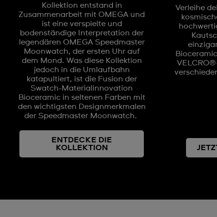
Kollektion entstand in
Verleihe de
Zusammenarbeit mit OMEGA und
kosmisch
ist eine verspielte und
hochwerti
bodenständige Interpretation der
Kauts
legendären OMEGA Speedmaster
einzigar
Moonwatch, der ersten Uhr auf
Bioceramic
dem Mond. Was diese Kollektion
VELCRO®-V
jedoch in die Umlaufbahn
verschieden
katapultiert, ist die Fusion der
Swatch-Materialinnovation
Bioceramic in seltenen Farben mit
den wichtigsten Designmerkmalen
der Speedmaster Moonwatch.
ENTDECKE DIE
KOLLEKTION
JET