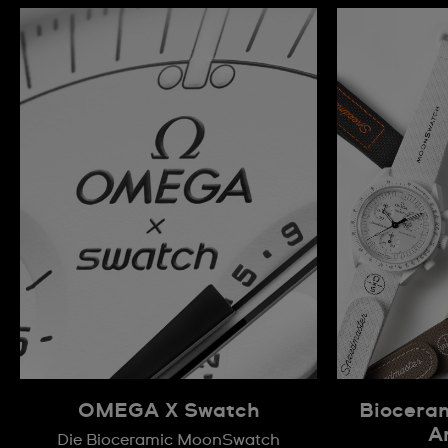
OMEGA X Swatch
Biocera
A
Die Bioceramic MoonSwatch