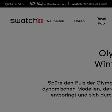
@
213
BEATS
Swatch Rebels For Good
— Kinderuhren
Royal
Neuheiten
Uhren
Pop
Ol
Win
Spüre den Puls der Olymp
dynamischen Modellen, dere
entspringt und sich durc