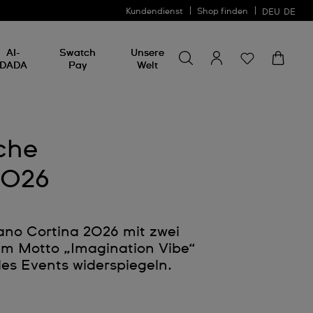
Kundendienst
Shop finden
DEU
DE
Nach etwas suchen
Nach
AI-
Swatch
Unsere
etwas
DADA
Pay
Welt
suchen
che
2026
ano Cortina 2026 mit zwei
em Motto „Imagination Vibe“
des Events widerspiegeln.