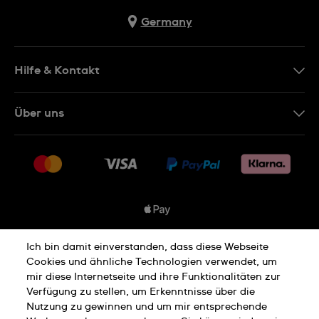
Germany
Hilfe & Kontakt
Kontakt
Über uns
FAQ
Presse
Lieferung
Jobs
Rücksendung und Entsorgung
Sitemap
Verkaufs- und Lieferbedingungen
Vertrag widerrufen
Ich bin damit einverstanden, dass diese Webseite
Datenschutzbedingungen
Cookies und ähnliche Technologien verwendet, um
mir diese Internetseite und ihre Funktionalitäten zur
Verfügung zu stellen, um Erkenntnisse über die
Nutzung zu gewinnen und um mir entsprechende
Cookies Hinweis
Nutzungsbedingungen