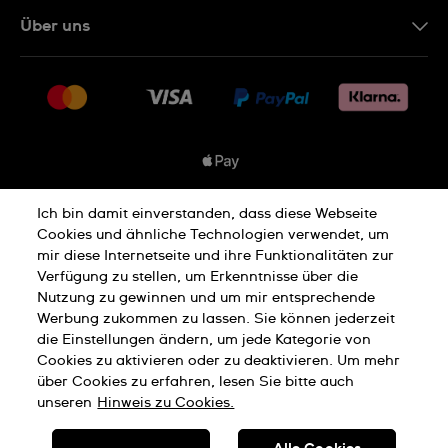
Kontakt
Über uns
FAQ
Presse
Lieferung
Jobs
Rücksendung und Entsorgung
Sitemap
Verkaufs- und Lieferbedingungen
Vertrag widerrufen
Ich bin damit einverstanden, dass diese Webseite
Datenschutzbedingungen
Cookies und ähnliche Technologien verwendet, um
mir diese Internetseite und ihre Funktionalitäten zur
Verfügung zu stellen, um Erkenntnisse über die
Nutzung zu gewinnen und um mir entsprechende
Cookies Hinweis
Nutzungsbedingungen
Werbung zukommen zu lassen. Sie können jederzeit
die Einstellungen ändern, um jede Kategorie von
Cookies zu aktivieren oder zu deaktivieren. Um mehr
Impressum
über Cookies zu erfahren, lesen Sie bitte auch
unseren
Hinweis zu Cookies.
SWISS MADE