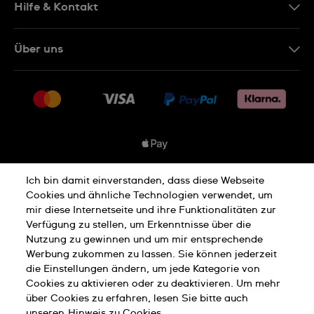
Hilfe & Kontakt
Kontakt
Über uns
FAQ
Presse
Lieferung
Jobs
Rücksendung und Entsorgung
Sitemap
Verkaufs- und Lieferbedingungen
Vertrag widerrufen
Ich bin damit einverstanden, dass diese Webseite
Datenschutzbedingungen
Cookies und ähnliche Technologien verwendet, um
mir diese Internetseite und ihre Funktionalitäten zur
Verfügung zu stellen, um Erkenntnisse über die
Nutzung zu gewinnen und um mir entsprechende
Cookies Hinweis
Nutzungsbedingungen
Werbung zukommen zu lassen. Sie können jederzeit
die Einstellungen ändern, um jede Kategorie von
Cookies zu aktivieren oder zu deaktivieren. Um mehr
Impressum
über Cookies zu erfahren, lesen Sie bitte auch
unseren
Hinweis zu Cookies.