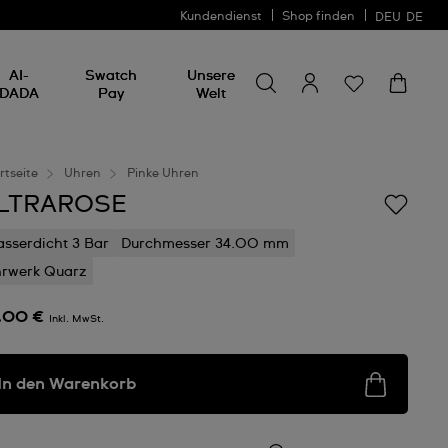
Kundendienst
Shop finden
DEU
DE
Nach etwas suchen
Nach
AI-
Swatch
Unsere
etwas
DADA
Pay
Welt
suchen
rtseite
Uhren
Pinke Uhren
LTRAROSE
sserdicht 3 Bar
Durchmesser 34.00 mm
rwerk Quarz
,00 €
Inkl. MwSt.
In den Warenkorb