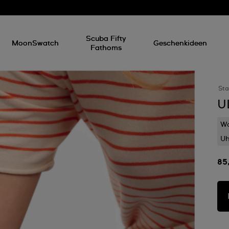
Scuba Fifty
MoonSwatch
Geschenkideen
Fathoms
Sta
U
Wa
Uh
85