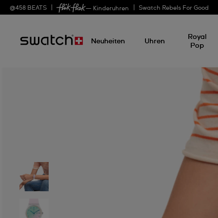
@
458
BEATS
Swatch Rebels For Good
— Kinderuhren
Royal
Neuheiten
Uhren
Pop