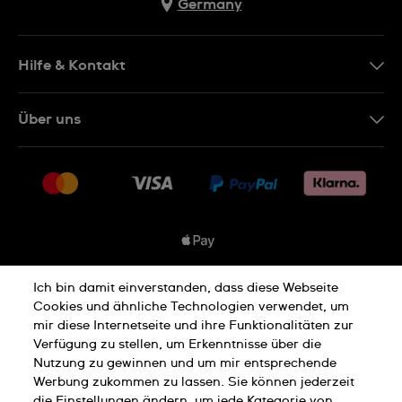
Germany
Hilfe & Kontakt
Kontakt
Über uns
FAQ
Presse
Lieferung
Jobs
Rücksendung und Entsorgung
Sitemap
Verkaufs- und Lieferbedingungen
Vertrag widerrufen
Ich bin damit einverstanden, dass diese Webseite
Datenschutzbedingungen
Cookies und ähnliche Technologien verwendet, um
mir diese Internetseite und ihre Funktionalitäten zur
Verfügung zu stellen, um Erkenntnisse über die
Nutzung zu gewinnen und um mir entsprechende
Cookies Hinweis
Nutzungsbedingungen
Werbung zukommen zu lassen. Sie können jederzeit
die Einstellungen ändern, um jede Kategorie von