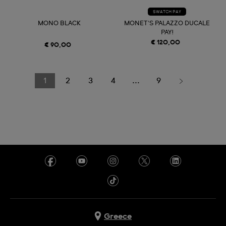
SWATCH PAY
MONO BLACK
MONET'S PALAZZO DUCALE
PAY!
€ 120,00
€ 90,00
1
2
3
4
...
9
Greece