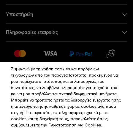
Υποστήριξη
Επικοινωνήστε Μαζί Μας
Πληροφορίες εταιρείας
Συχνές ερωτήσεις
Press
Αποστολή
Θέσεις Εργασίας
Επιστροφές
Sitemap
Όροι Πώλησης
Συμφωνώ με τη χρήση cookies και παρόμοιων
τεχνολογιών από τον παρόντα Ιστότοπο, προκειμένου να
Κάνε κλικ εδώ για υπαναχώρηση
μου παρέχεται ο Ιστότοπος και οι λειτουργικές του
δυνατότητες, να λαμβάνω πληροφορίες για τη χρήση του
και να μου προβάλλονται σχετικά διαφημιστικά μυνήματα.
Πολιτική Απορρήτου
Πολιτική Cookies
Μπορείτε να τροποποιήσετε τις λειτουργίες ενεργοποίησης
ή απενεργοποίησης κάθε κατηγορίας cookies ανά πάσα
στιγμή. Για περισσότερες πληροφορίες σχετικά με τα
Όροι Χρήσης
cookies και τη διαχείρισή τους, παρακαλείστε όπως
συμβουλευτείτε την Γνωστοποίηση
για Cookies.
SWISS MADE