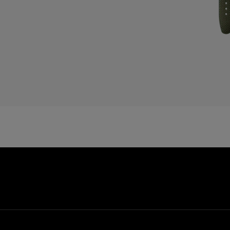
C
C
D
E
E
E
F
F
G
G
G
G