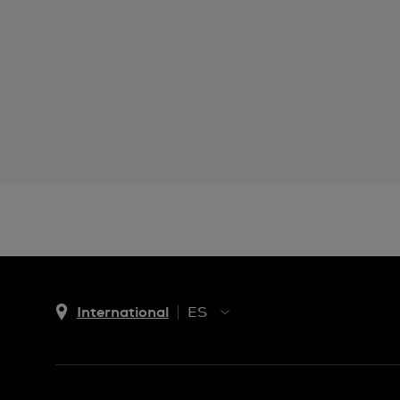
International
ES
EN
ES