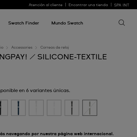
Atención al cliente
Encontrar una tienda
SPA
INT
Buscar 
Buscar
algo
Swatch Finder
Mundo Swatch
cio
Accessories
Correas de reloj
NGPAY! / SILICONE-TEXTILE
sponible en 6 variantes únicas.
ás navegando por nuestra página web internacional.