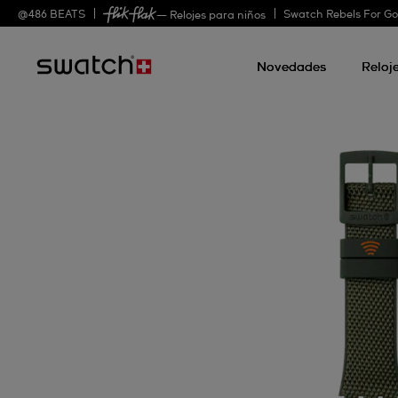
@
486
BEATS
Swatch Rebels For G
— Relojes para niños
Novedades
Reloj