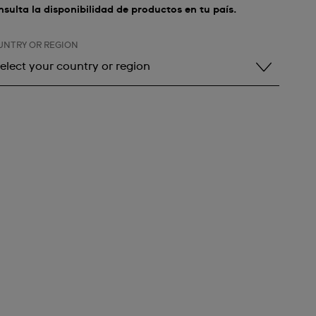
sulta la disponibilidad de productos en tu país.
UNTRY OR REGION
elect your country or region
elect your country or region
lbania
ndorra
rgentina
rmenia
ustralia
ustria
zerbaijan
ahrain