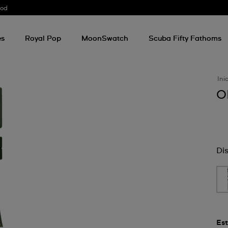
ood
es
Royal Pop
MoonSwatch
Scuba Fifty Fathoms
Ini
O
Di
Est