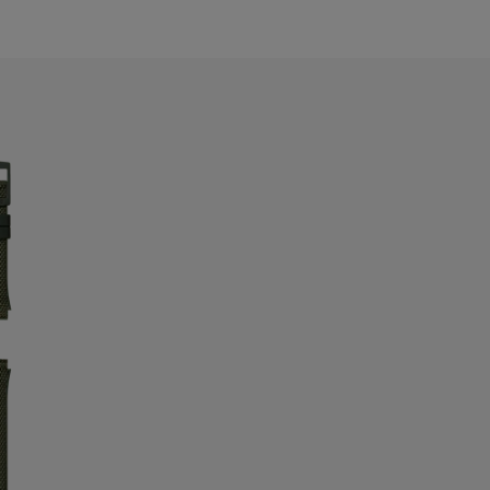
elarus
elgium
ermuda
ulgaria
anada
ayman Islands
hile
hina
olombia
osta Rica
roatia