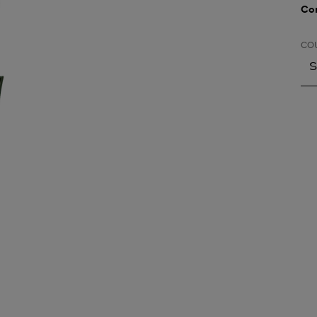
Con
CO
S
S
A
A
A
A
A
A
A
B