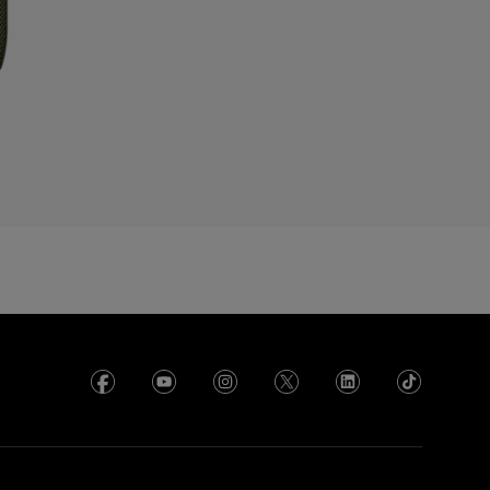
yprus
zechia
enmark
cuador
gypt
l Salvador
rance
rench Polynesia
eorgia
ermany
hana
reece