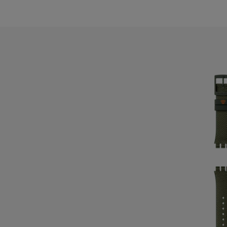
B
B
B
B
C
C
C
C
C
C
C