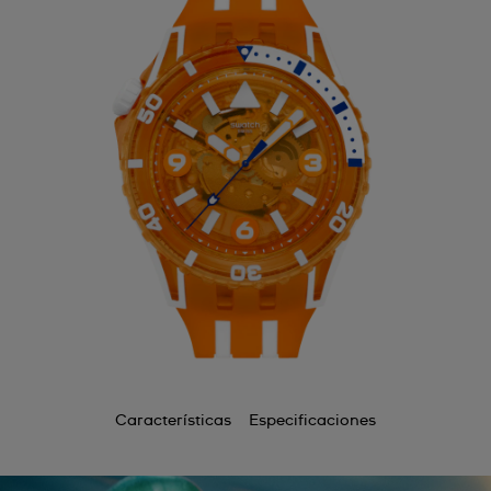
Bermuda
Bulgaria
Canada
Cayman Islands
Chile
China
Colombia
Costa Rica
Croatia
Cyprus
Características
Especificaciones
Czechia
Denmark