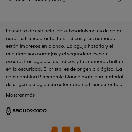
Select your country or region
Albania
La esfera de este reloj de submarinismo es de color
Andorra
naranja transparente. Los índices y los números
están impresos en blanco. La aguja horaria y el
Argentina
minutero son naranjas y el segundero es azul
Armenia
oscuro. Las agujas, los índices y los números brillan
en la oscuridad. El cristal es de origen biológico. La
Australia
caja combina Bioceramic blanco mate con material
Austria
de origen biológico de color naranja transparente ...
Azerbaijan
Mostrar más
Bahrain
SSCU09O100
Belarus
Belgium