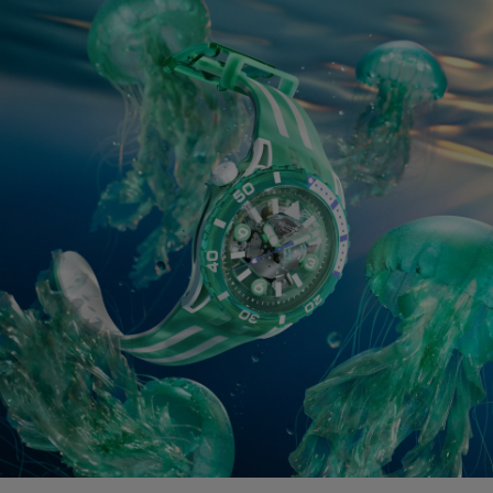
Ecuador
Egypt
El Salvador
France
French Polynesia
Georgia
Germany
Ghana
Greece
Guadeloupe
Guatemala
Hong Kong SAR