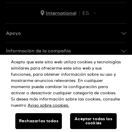
Luxembourg
Macau SAR
International
ES
EN
Malaysia
ES
Apoyo
Maldives
Preguntas frecuentes
Malta
Información de la compañía
Martinique
Prensa
Acepto que este sitio web utiliza cookies y tecnologías
Mauritius
similares para ofrecerme este sitio web y sus
Empleo
funciones, para obtener información sobre su uso y
Política de privacidad
Mexico
mostrarme anuncios relevantes. En cualquier
Sitemap
momento puede cambiar la configuración para
Mongolia
activar o desactivar cualquier categoría de cookies.
Aviso sobre cookies
Si desea más información sobre las cookies, consulte
Montenegro
nuestro
Aviso sobre cookies.
Morocco
HECHO EN SUIZA
Aceptar todas las
Rechazarlas todas
cookies
Netherlands
© SWATCH AG 2026, TODOS LOS DERECHOS RESERVADOS: