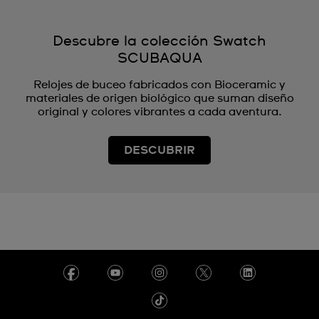
India
Descubre la colección Swatch
Indonesia
SCUBAQUA
Iran
Relojes de buceo fabricados con Bioceramic y
materiales de origen biológico que suman diseño
Iraq
original y colores vibrantes a cada aventura.
Ireland
DESCUBRIR
Italy
Ivory Coast
Japan
Jordan
Kuwait
Liechtenstein