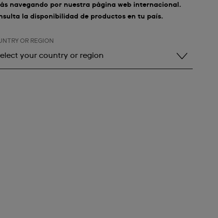
ás navegando por nuestra página web internacional.
sulta la disponibilidad de productos en tu país.
UNTRY OR REGION
elect your country or region
elect your country or region
lbania
ndorra
rgentina
rmenia
ustralia
ustria
zerbaijan