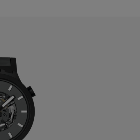
ahrain
elarus
elgium
ermuda
ulgaria
anada
ayman Islands
hile
hina
olombia
osta Rica
roatia