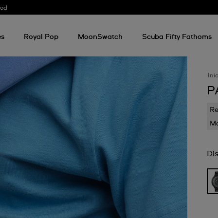
ood
es
Royal Pop
MoonSwatch
Scuba Fifty Fathoms
Ini
P
Re
Mo
Di