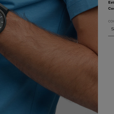
Est
Con
CO
S
S
A
A
A
A
A
A
A