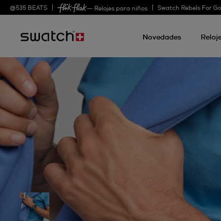
@
535
BEATS
Swatch Rebels For G
— Relojes para niños
Novedades
Reloj