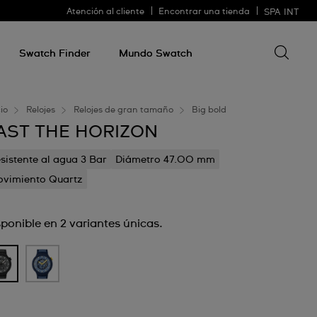
Atención al cliente
Encontrar una tienda
SPA
INT
Buscar 
Buscar
algo
Swatch Finder
Mundo Swatch
cio
Relojes
Relojes de gran tamaño
Big bold
AST THE HORIZON
sistente al agua 3 Bar
Diámetro 47.00 mm
vimiento Quartz
sponible en 2 variantes únicas.