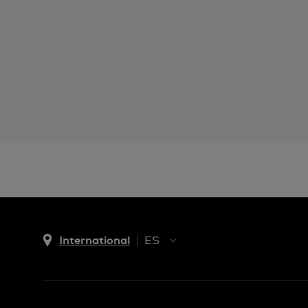
International
ES
EN
ES