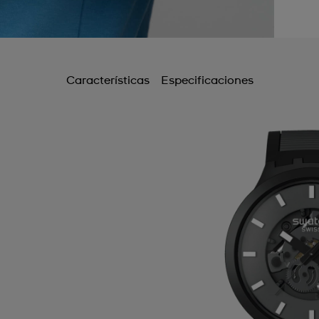
B
B
B
Características
Especificaciones
B
B
C
C
C
C
C
C
C