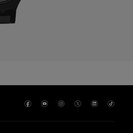
yprus
zechia
enmark
cuador
gypt
l Salvador
rance
rench Polynesia
eorgia
ermany
hana
reece