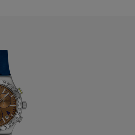
ahrain
elarus
elgium
ermuda
ulgaria
anada
ayman Islands
hile
hina
olombia
osta Rica
roatia