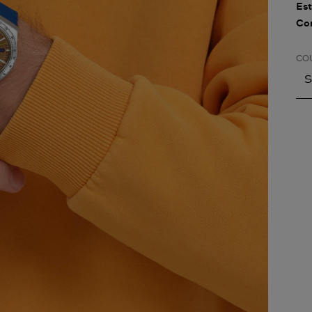
Est
Con
CO
S
S
A
A
A
A
A
A
A