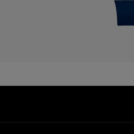
C
C
D
E
E
E
F
F
G
G
G
G