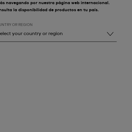
ás navegando por nuestra página web internacional.
sulta la disponibilidad de productos en tu país.
UNTRY OR REGION
elect your country or region
elect your country or region
lbania
ndorra
rgentina
rmenia
ustralia
ustria
zerbaijan