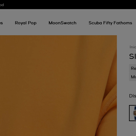
od
es
Royal Pop
MoonSwatch
Scuba Fifty Fathoms
Ini
S
Re
Mo
Di