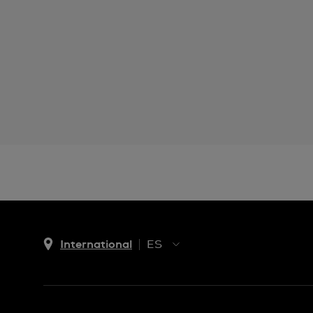
International
ES
EN
ES