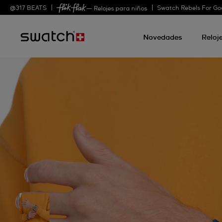
@
317
BEATS
Swatch Rebels For Go
— Relojes para niños
Novedades
Reloj