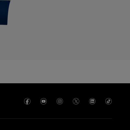
yprus
zechia
enmark
cuador
gypt
l Salvador
rance
rench Polynesia
eorgia
ermany
hana
reece