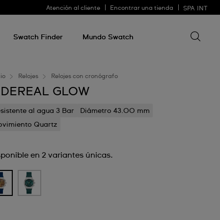
Atención al cliente
Encontrar una tienda
SPA
INT
Buscar 
Buscar
algo
Swatch Finder
Mundo Swatch
cio
Relojes
Relojes con cronógrafo
IDEREAL GLOW
sistente al agua 3 Bar
Diámetro 43.00 mm
vimiento Quartz
sponible en 2 variantes únicas.