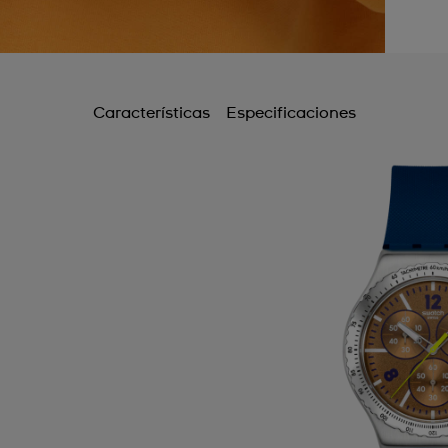
B
B
B
Características
Especificaciones
B
B
C
C
C
C
C
C
C