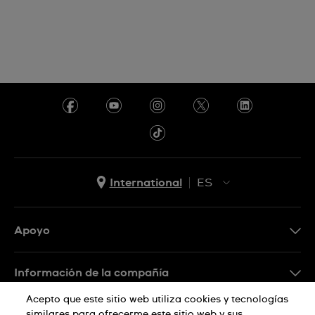
International
ES
EN
ES
Apoyo
Preguntas frecuentes
Información de la compañía
Prensa
Acepto que este sitio web utiliza cookies y tecnologías
similares para ofrecerme este sitio web y sus