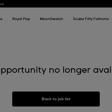
ood
es
Royal Pop
MoonSwatch
Scuba Fifty Fathoms
pportunity no longer avai
Back to job list