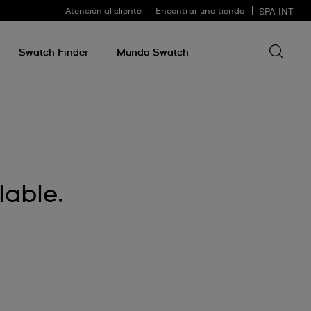
Atención al cliente
Encontrar una tienda
SPA
INT
Buscar 
Buscar
algo
Swatch Finder
Mundo Swatch
lable.