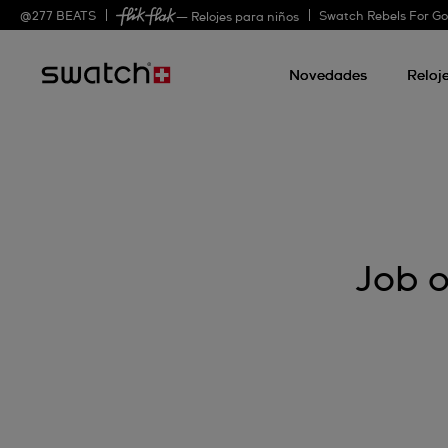
@
277
BEATS
Swatch Rebels For G
— Relojes para niños
Novedades
Reloj
Job o